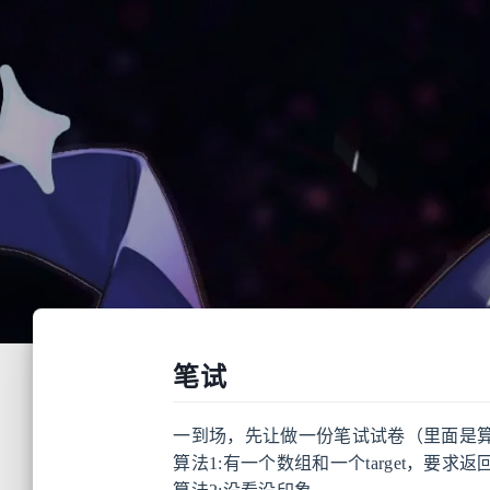
笔试
一到场，先让做一份笔试试卷（里面是
算法1:有一个数组和一个target，要求返回