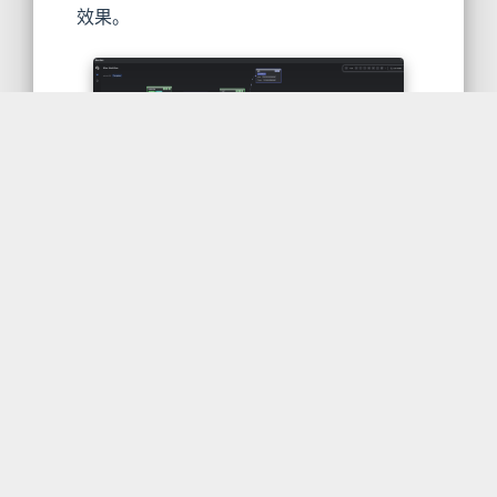
效果。
eino学习小记(二)配图
之后，生成的代码架构大致如下：