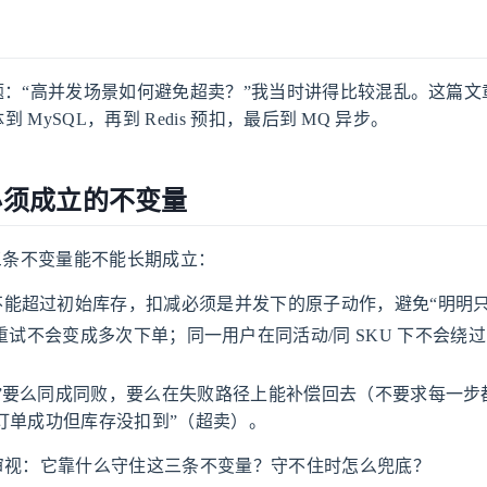
：“高并发场景如何避免超卖？”我当时讲得比较混乱。这篇文
MySQL，再到 Redis 预扣，最后到 MQ 异步。
必须成立的不变量
三条不变量能不能长期成立：
超过初始库存，扣减必须是并发下的原子动作，避免“明明只有 1
重试不会变成多次下单；同一用户在同活动/同 SKU 下不会绕
”要么同成同败，要么在失败路径上能补偿回去（不要求每一步
“订单成功但库存没扣到”（超卖）。
审视：它靠什么守住这三条不变量？守不住时怎么兜底？