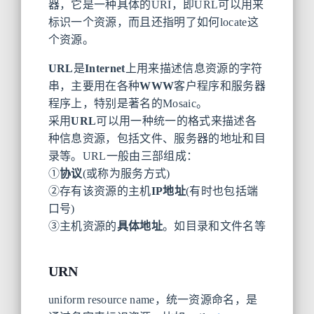
器，它是一种具体的URI，即URL可以用来
标识一个资源，而且还指明了如何locate这
个资源。
URL
是
Internet
上用来描述信息资源的字符
串，主要用在各种
WWW
客户程序和服务器
程序上，特别是著名的Mosaic。
采用
URL
可以用一种统一的格式来描述各
种信息资源，包括文件、服务器的地址和目
录等。URL一般由三部组成：
①
协议
(或称为服务方式)
②存有该资源的主机
IP地址
(有时也包括端
口号)
③主机资源的
具体地址
。如目录和文件名等
URN
uniform resource name，统一资源命名，是