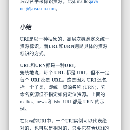
通过名字来标识资源，比如mailto:
java-
net@java.sun.com
。
小结
URI
是以一种抽象的，高层次概念定义统一
资源标识，而
URL
和
URN
则是具体的资源
标识的方式。
URL
和
URN
都是一种
URI
。
笼统地说，每个
URL
都是
URI
，但不一定
每个
URI
都是
URL
。这是因为
URI
还包
括一个子类，即统一资源名称 (URN)，它
命名资源但不指定如何定位资源。上面的
mailto、news 和 isbn URI 都是 URN 的示
例。
在Java的URI中，一个URI实例可以代表绝
对的，也可以是相对的，只要它符合URI的