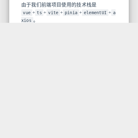
由于我们前端项目使用的技术栈是
+
+
+
+
+
vue
ts
vite
pinia
elementUI
a
。
xios
以下是vue+
vite
的项目初始化，如果安装了
其他包管理器，可以把npm换掉
CLEAN
1
## name是项目名
2
npm create vite name --template vue
3
4
###安装依赖
5
npm i
6
7
##启动项目
8
npm run dev
初始化项目目录介绍